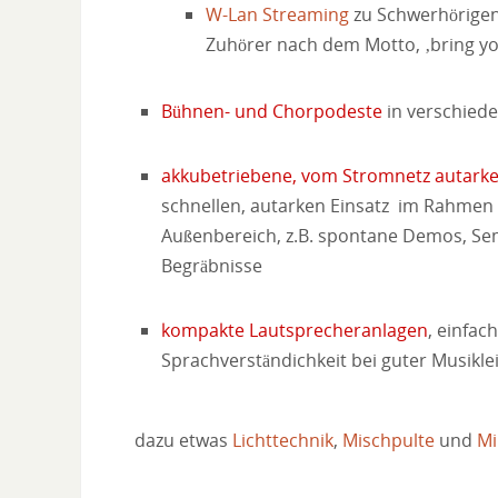
W-Lan Streaming
zu Schwerhörige
Zuhörer nach dem Motto, ‚bring yo
.
Bühnen- und Chorpodeste
in verschied
.
akkubetriebene, vom Stromnetz autarke
schnellen, autarken Einsatz im Rahmen 
Außenbereich, z.B. spontane Demos, Sem
Begräbnisse
.
kompakte Lautsprecheranlagen
, einfac
Sprachverständichkeit bei guter Musikle
.
dazu etwas
Lichttechnik
,
Mischpulte
und
Mi