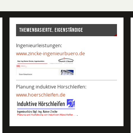
THEMENBASIERTE, EIGENSTÄNDIGE
Ingenieurleistungen:
www.zincke-ingenieurbuero.de
Planung induktive Hörschleifen:
www.hoerschleifen.de
.