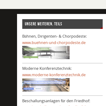
UNSERE WEITEREN, TEILS
Bühnen, Dirigenten- & Chorpodeste:
www.buehnen-und-chorpodeste.de
.
Moderne Konferenztechnik:
www.moderne-konferenztechnik.de
.
Beschallungsanlagen für den Friedhof: